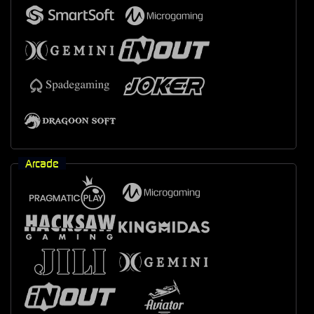
Arcade