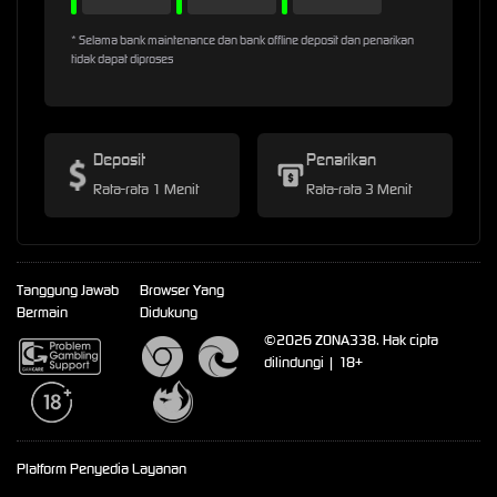
* Selama bank maintenance dan bank offline deposit dan penarikan
tidak dapat diproses
Deposit
Penarikan
Rata-rata 1 Menit
Rata-rata 3 Menit
Tanggung Jawab
Browser Yang
Bermain
Didukung
©2026 ZONA338. Hak cipta
dilindungi | 18+
Platform Penyedia Layanan