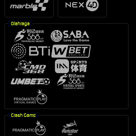
Olahraga
Crash Game