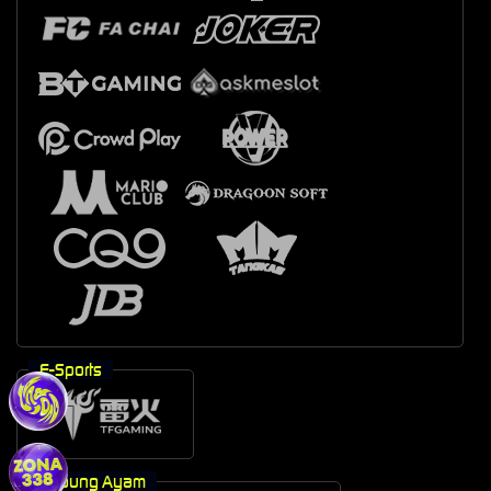
E-Sports
Sabung Ayam