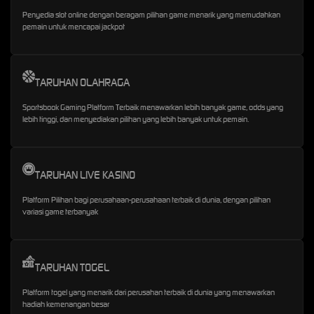
Penyedia slot online dengan beragam pilihan game menarik yang memudahkan
pemain untuk mencapai jackpot
TARUHAN OLAHRAGA
Sportsbook Gaming Platform Terbaik menawarkan lebih banyak game, odds yang
lebih tinggi, dan menyediakan pilihan yang lebih banyak untuk pemain.
TARUHAN LIVE KASINO
Platform Pilihan bagi perusahaan-perusahaan terbaik di dunia, dengan pilihan
variasi game terbanyak
TARUHAN TOGEL
Platform togel yang menarik dari perusahan terbaik di dunia yang menawarkan
hadiah kemenangan besar