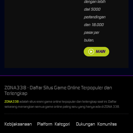
dengan lebih
dari 5000
pertandingan
dan 18.000
pasar per
bulan.
MAIN
ZONA338 - Daftar Situs Game Online Terpopuler dan
Terlengkap
ZONA338
adalah situs resmi game online terpopuler dan terlengkap saat ini. Daftar
sekarang menangkan semua game online paling seru yang hanya ada di ZONA 338.
Kebijaksanaan
Platform
Kategori
Dukungan
Komunitas