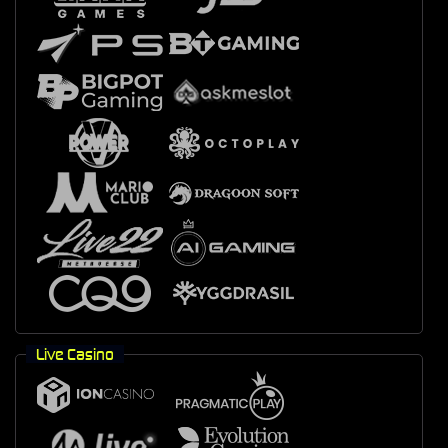
Live Casino