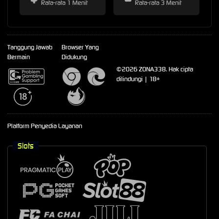
Rata-rata 1 Menit
Rata-rata 3 Menit
Tanggung Jawab
Browser Yang
Bermain
Didukung
©2026 ZONA338. Hak cipta
dilindungi | 18+
Platform Penyedia Layanan
Slots