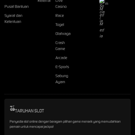
Referral
Live
m
Pusat Bantuan
Casino
Syarat dan
Race
Ketentuan
Togel
Olahraga
Crash
Game
Arcade
E-Sports
Sabung
Ayam
TARUHAN SLOT
Penyedia slot online dengan beragam pilihan game menarik yang memudahkan
pemain untuk mencapai jackpot