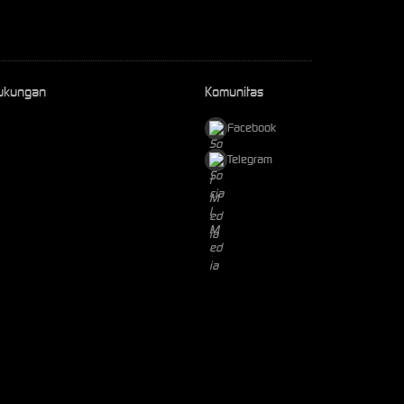
ukungan
Komunitas
Facebook
Telegram