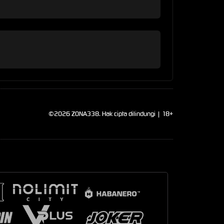
©2026 ZONA338. Hak cipta dilindungi | 18+