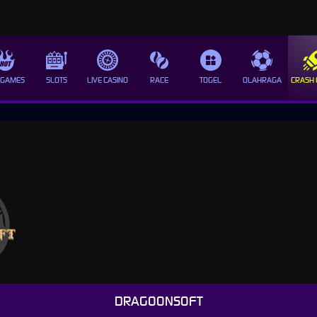
 GAMES
SLOTS
LIVE CASINO
RACE
TOGEL
OLAHRAGA
CRASH
DRAGOONSOFT