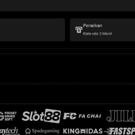
Penarikan
Rata-rata 3 Menit