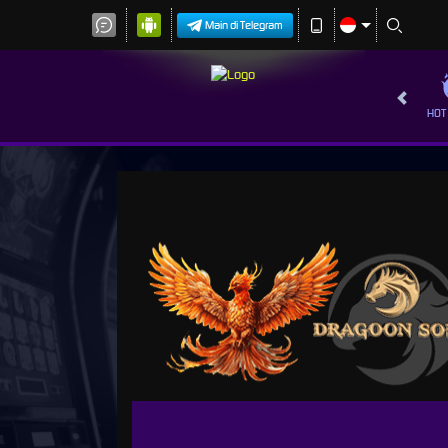
Main di Telegram
HOT