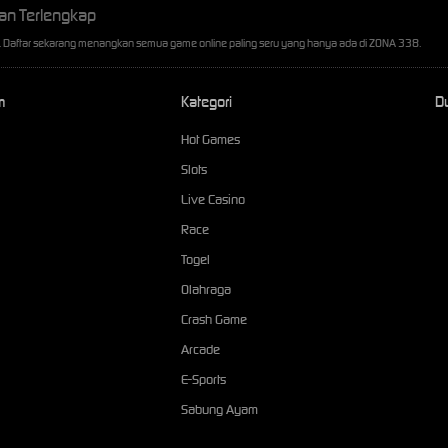
dan Terlengkap
ini. Daftar sekarang menangkan semua game online paling seru yang hanya ada di ZONA 338.
m
Kategori
D
Hot Games
Slots
Live Casino
Race
Togel
Olahraga
Crash Game
Arcade
E-Sports
Sabung Ayam