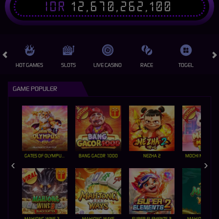
IDR
12,670,262,100
HOT GAMES
SLOTS
LIVE CASINO
RACE
TOGEL
OL
GAME POPULER
GATES OF OLYMPUS POP
BANG GACOR 1000
NEZHA 2
MOCHI MANIA 1
MAHJONG WINS 3 – BLACK SCATTER
MAHJONG WAYS
SUPER ELEMENTS 2
MAHJONG WAYS