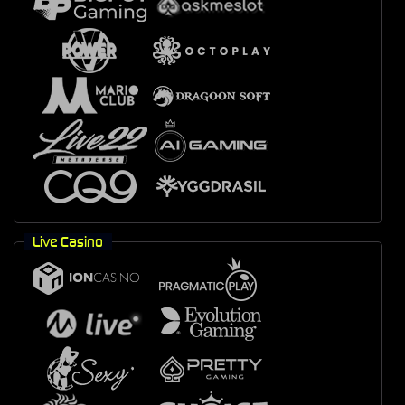
Live Casino