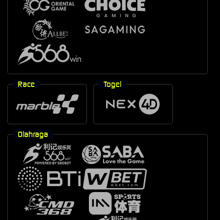
Race
Togel
Olahraga