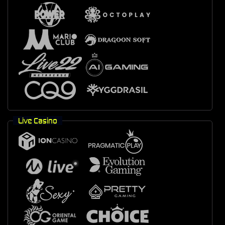
Live Casino