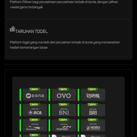
Platform Pilihan bagi perusahaan-perusahaan terbaik di dunia, dengan pilihan
variasi game terbanyak
TARUHAN TOGEL
Platform togel yang menarik dari perusahan terbaik di dunia yang menawarkan
hadiah kemenangan besar