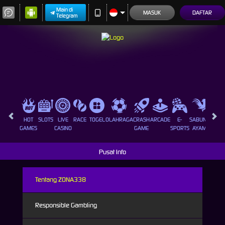
Main di
MASUK
DAFTAR
Telegram
HOT
SLOTS
LIVE
RACE
TOGEL
OLAHRAGA
CRASH
ARCADE
E-
SABUNG
PROM
GAMES
CASINO
GAME
SPORTS
AYAM
Pusat Info
Tentang ZONA338
Responsible Gambling