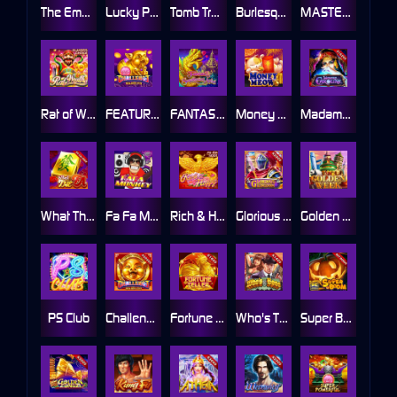
The Empire
Lucky Poker 2
Tomb Treasure
Burlesque 2
MASTER HAHA
Rat of Wealth
FEATURE BUY - Golden Pig
FANTASY - SOUTHEAST ASIA
Money Meow
Madame Caroline
What The FA
Fa Fa Monkey
Rich & Happy
Glorious Kingdom
Golden Week
PS Club
Challenge・Golden Pig
Fortune Teller
Who's The Boss
Super Boom