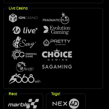
Live Casino
Race
Togel