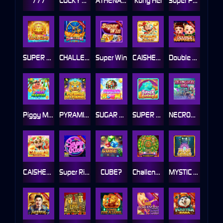
777
LUCKY ACE
ATHENA LUCKY SPREAD
Kung Hei
Super Powerful
SUPER GEMS
CHALLENGE・FU LU SHOU XI
Super Win
CAISHEN DADDY
Double Happiness
Piggy Master
PYRAMID OF FLAMES
SUGAR BOOM
SUPER LUCKY
NECROMANCER SHA
CAISHEN-LUCKY SPREAD
Super Rich
CUBE?
Challenge・Mayan Calendar
MYSTIC LEGEND 2