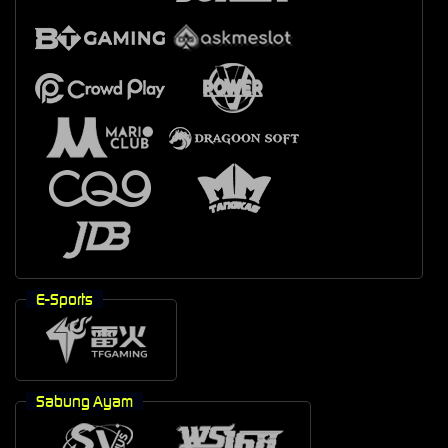
E-Sports
Sabung Ayam