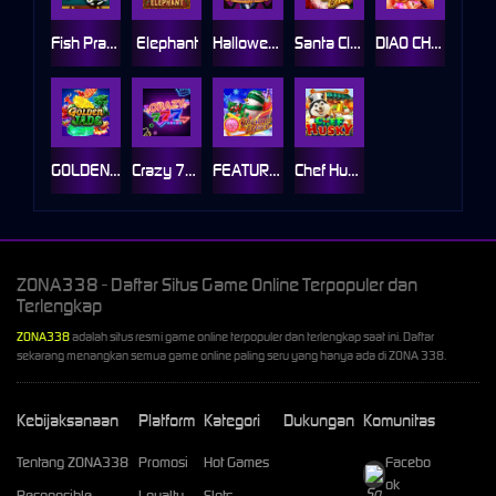
Fish Prawn Crab
Elephant
Halloween
Santa Claus
DIAO CHAN FA DA CAI
GOLDEN JADE
Crazy 777
FEATURE BUY・CHRISTMAS EXPRESS
Chef Husky
ZONA338 - Daftar Situs Game Online Terpopuler dan
Terlengkap
ZONA338
adalah situs resmi game online terpopuler dan terlengkap saat ini. Daftar
sekarang menangkan semua game online paling seru yang hanya ada di ZONA 338.
Kebijaksanaan
Platform
Kategori
Dukungan
Komunitas
Tentang ZONA338
Promosi
Hot Games
Facebo
ok
Responsible
Loyalty
Slots