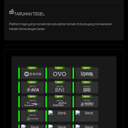
TARUHAN TOGEL
Platform togel yang menarik dari perusahan terbaik di dunia yang menawarkan
hadiah kemenangan besar