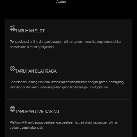
Ayam
TARUHAN SLOT
Penyedia slot online dengan beragam pilihan game menarik yang memudahkan
pemain untuk mencapai jackpot
TARUHAN OLAHRAGA
Sportsbook Gaming Platform Terbaik menawarkan lebih banyak game, odds yang
lebih tinggi, dan menyediakan pilihan yang lebih banyak untuk pemain.
TARUHAN LIVE KASINO
Platform Pilihan bagi perusahaan-perusahaan terbaik di dunia, dengan pilihan
variasi game terbanyak