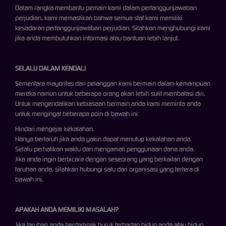
Dalam rangka membantu pemain kami dalam pertanggunjawaban
perjudian, kami memastikan bahwa semua staf kami memiliki
kesadaran pertanggunjawaban perjudian. Silahkan menghubungi kami
jika anda membutuhkan informasi atau bantuan lebih lanjut.
SELALU DALAM KENDALI
Sementara mayoritas dari pelanggan kami bermain dalam kemampuan
mereka namun untuk beberapa orang akan lebih sulit membatasi diri.
Untuk mengendalikan kebiasaan bermain anda kami meminta anda
untuk mengingat beberapa poin di bawah ini:
Hindari mengejar kekalahan.
Hanya bertaruh jika anda yakin dapat menutup kekalahan anda.
Selalu perhatikan waktu dan mengamati penggunaan dana anda.
Jika anda ingin berbicara dengan seseorang yang berkaitan dengan
taruhan anda, silahkan hubungi satu dari organisasi yang tertera di
bawah ini.
APAKAH ANDA MEMILIKI MASALAH?
Jika taruhan anda berdampak buruk terhadap hidup anda atau hidup