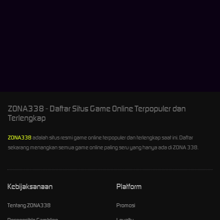
ZONA338 - Daftar Situs Game Online Terpopuler dan
Terlengkap
ZONA338
adalah situs resmi game online terpopuler dan terlengkap saat ini. Daftar
sekarang menangkan semua game online paling seru yang hanya ada di ZONA 338.
Kebijaksanaan
Platform
Tentang ZONA338
Promosi