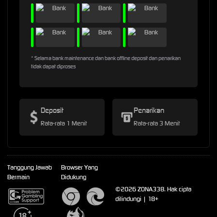
* Selama bank maintenance dan bank offline deposit dan penarikan
tidak dapat diproses
Deposit
Penarikan
Rata-rata 1 Menit
Rata-rata 3 Menit
Tanggung Jawab
Browser Yang
Bermain
Didukung
©2026 ZONA338. Hak cipta
dilindungi | 18+