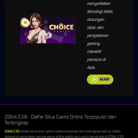
menyediakan
teknologi stabil,
dukungan
lokal, dan
pengalaman
gaming
interaktif
premium di
Asia.
MAIN
ZONA338 - Daftar Situs Game Online Terpopuler dan
Terlengkap
ZONA338
adalah situs resmi game online terpopuler dan terlengkap saat ini. Daftar
sekarang menangkan semua game online paling seru yang hanya ada di ZONA 338.