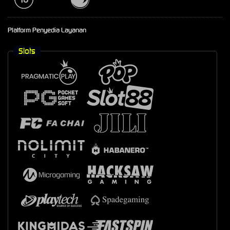
Platform Penyedia Layanan
Slots