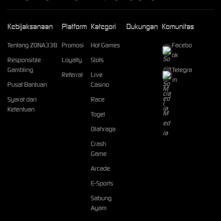
Kebijaksanaan
Platform
Kategori
Dukungan
Komunitas
Tentang ZONA338
Promosi
Hot Games
Facebo
ok
Responsible
Loyalty
Slots
Gambling
Telegra
Referral
Live
m
Pusat Bantuan
Casino
Syarat dan
Race
Ketentuan
Togel
Olahraga
Crash
Game
Arcade
E-Sports
Sabung
Ayam