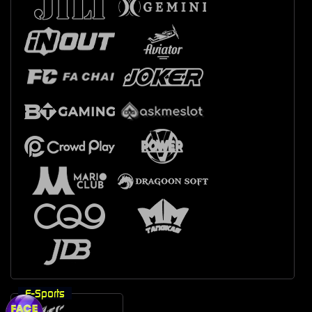
E-Sports